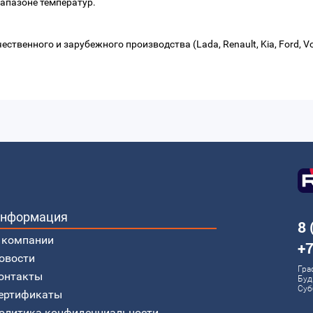
апазоне температур.
твенного и зарубежного производства (Lada, Renault, Kia, Ford, Vo
нформация
8 
 компании
+7
овости
Гра
онтакты
Буд
Суб
ертификаты
олитика конфиденциальности