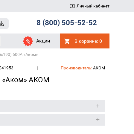
Личный кабинет
8 (800) 505-52-52
Акции
В корзине:
0
75x190) 600A «Аком»
041953
|
Производитель:
АКОМ
0A «Аком» АКОМ