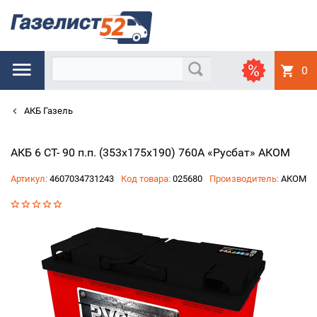
0
АКБ Газель
АКБ 6 СТ- 90 п.п. (353x175x190) 760A «Русбат» АКОМ
Артикул:
4607034731243
Код товара:
025680
Производитель:
АКОМ