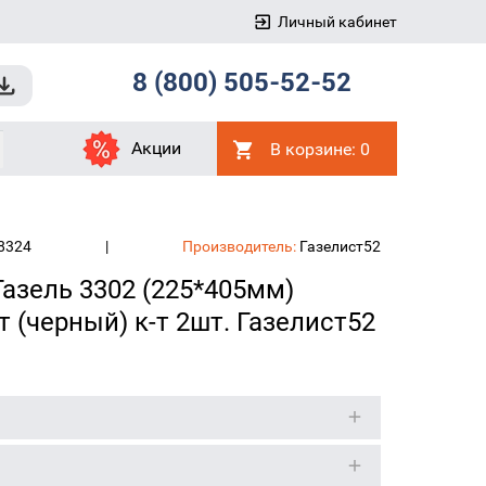
Личный кабинет
8 (800) 505-52-52
Акции
В корзине:
0
8324
|
Производитель:
Газелист52
Газель 3302 (225*405мм)
 (черный) к-т 2шт. Газелист52