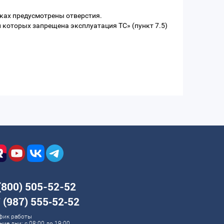
иках предусмотрены отверстия.
и которых запрещена эксплуатация ТС» (пункт 7.5)
(800) 505-52-52
 (987) 555‑52‑52
фик работы
ние дни: с 08:00 до 19:00