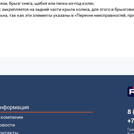
зи, брызг снега, щебня или песка из-под колес.
 закрепляется на задней части крыла колеса, для этого в брызгов
ьна, так как эти элементы указаны в «Перечне неисправностей, пр
нформация
8 
 компании
+7
овости
Гра
онтакты
Буд