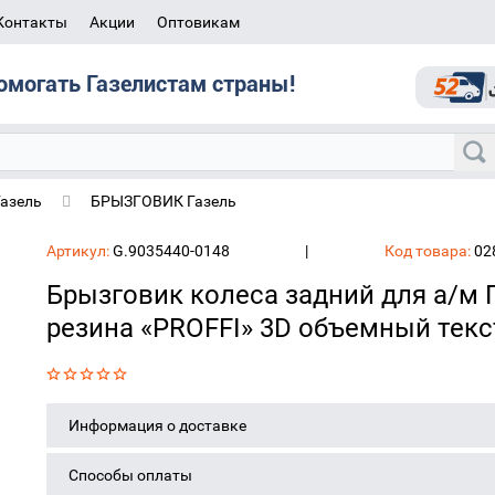
Контакты
Акции
Оптовикам
омогать Газелистам страны!
Газель
БРЫЗГОВИК Газель
*405мм) резина «PROFFI» 3D объемный текст (черный) к-т 2шт.
Артикул:
G.9035440-0148
|
Код товара:
02
Брызговик колеса задний для а/м 
резина «PROFFI» 3D объемный текст
Информация о доставке
Способы оплаты