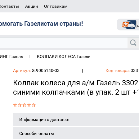
Контакты
Акции
Оптовикам
омогать Газелистам страны!
НГ Газель
КОЛПАКИ КОЛЕСА Газель
од гайки и синими колпачками (в упак. 2 шт +12 шт)
Артикул:
G.9005140-03
|
Код товара:
033
Колпак колеса для а/м Газель 3302
синими колпачками (в упак. 2 шт +
Информация о доставке
Способы оплаты