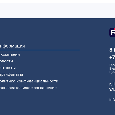
нформация
8 
 компании
+7
овости
Гра
онтакты
Буд
Суб
ертификаты
олитика конфиденциальности
г.
ользовательское соглашение
ул
inf