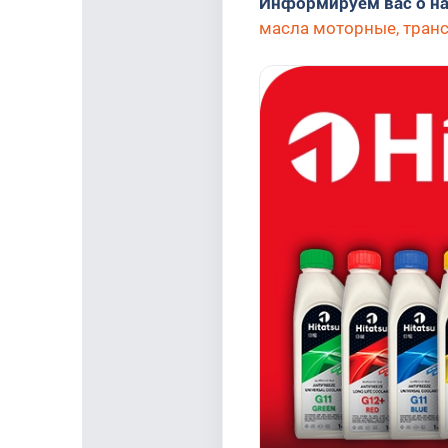
Информируем вас о н
масла моторные, транс