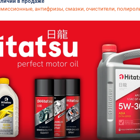
аличии в продаже
миссионные, антифризы, смазки, очистители, полирол