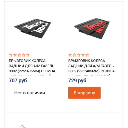
БРЫЗГОВИК КОЛЕСА
БРЫЗГОВИК КОЛЕСА
ЗАДНИЙ ДЛЯ А/М ГАЗЕЛЬ
ЗАДНИЙ ДЛЯ А/М ГАЗЕЛЬ
3302 (225*405ММ) РЕЗИНА
3302 (225*405ММ) РЕЗИНА
«TRUCK» 3D ОБЪЕМНЫЙ
«TRUCK» 3D ОБЪЕМНЫЙ
707 руб.
729 руб.
ТЕКСТ (БЕЛЫЙ) К-Т 2ШТ.
ТЕКСТ (КРАСНЫЙ) К-Т 2ШТ.
Нет в наличии
В корзину