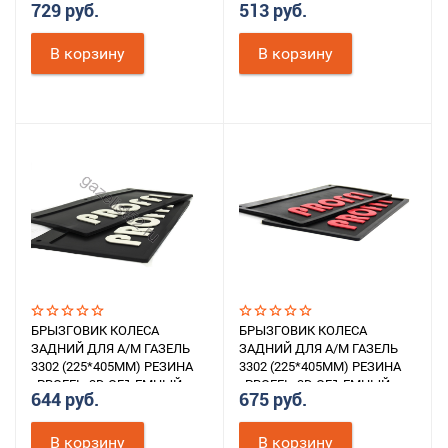
729 руб.
513 руб.
ТЕКСТ (СИНИЙ) К-Т 2ШТ.
ТЕКСТ (ЧЕРНЫЙ) К-Т 2ШТ.
В корзину
В корзину
БРЫЗГОВИК КОЛЕСА
БРЫЗГОВИК КОЛЕСА
ЗАДНИЙ ДЛЯ А/М ГАЗЕЛЬ
ЗАДНИЙ ДЛЯ А/М ГАЗЕЛЬ
3302 (225*405ММ) РЕЗИНА
3302 (225*405ММ) РЕЗИНА
«PROFFI» 3D ОБЪЕМНЫЙ
«PROFFI» 3D ОБЪЕМНЫЙ
644 руб.
675 руб.
ТЕКСТ (БЕЛЫЙ) К-Т 2ШТ.
ТЕКСТ (КРАСНЫЙ) К-Т 2ШТ.
В корзину
В корзину