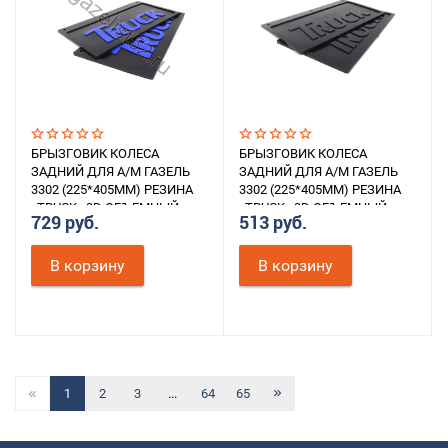
БРЫЗГОВИК КОЛЕСА
БРЫЗГОВИК КОЛЕСА
ЗАДНИЙ ДЛЯ А/М ГАЗЕЛЬ
ЗАДНИЙ ДЛЯ А/М ГАЗЕЛЬ
3302 (225*405ММ) РЕЗИНА
3302 (225*405ММ) РЕЗИНА
«TRUCK» 3D ОБЪЕМНЫЙ
«TRUCK» 3D ОБЪЕМНЫЙ
729 руб.
513 руб.
ТЕКСТ (СИНИЙ) К-Т 2ШТ.
ТЕКСТ (ЧЕРНЫЙ) К-Т 2ШТ.
В корзину
В корзину
1
2
3
...
64
65