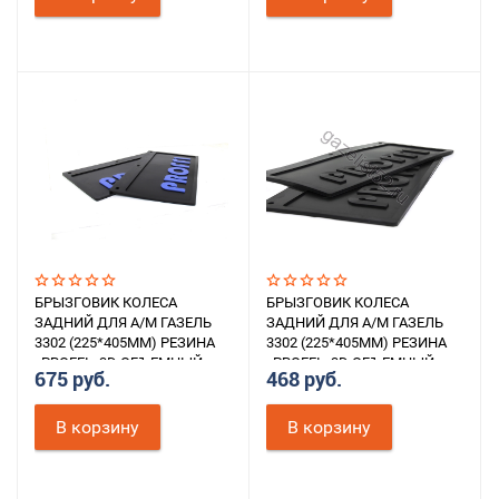
БРЫЗГОВИК КОЛЕСА
БРЫЗГОВИК КОЛЕСА
ЗАДНИЙ ДЛЯ А/М ГАЗЕЛЬ
ЗАДНИЙ ДЛЯ А/М ГАЗЕЛЬ
3302 (225*405ММ) РЕЗИНА
3302 (225*405ММ) РЕЗИНА
«PROFFI» 3D ОБЪЕМНЫЙ
«PROFFI» 3D ОБЪЕМНЫЙ
675 руб.
468 руб.
ТЕКСТ (СИНИЙ) К-Т 2ШТ.
ТЕКСТ (ЧЕРНЫЙ) К-Т 2ШТ.
В корзину
В корзину