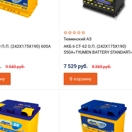
Тюменский АЗ
0 П.П. (242X175X190) 600A
АКБ 6 СТ- 62 О.П. (242X175X190)
550A«TYUMEN BATTERY STANDART
б.
7 529 руб.
9 540 руб.
8 365 руб.
ину
В корзину