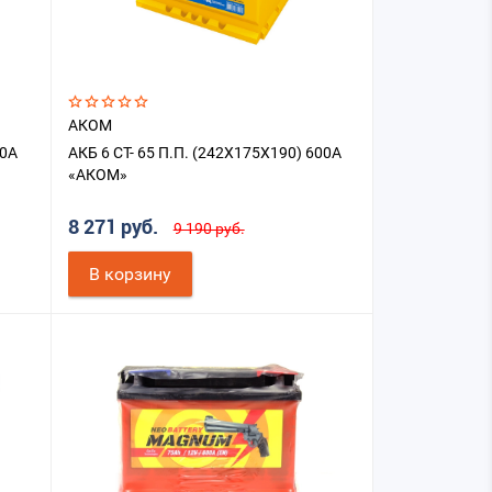
АКОМ
70A
АКБ 6 СТ- 65 П.П. (242X175X190) 600A
«АКОМ»
8 271 руб.
9 190 руб.
В корзину