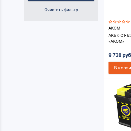
АКОМ
АКБ 6 СТ- 6
«АКОМ»
9 738 ру
В корз