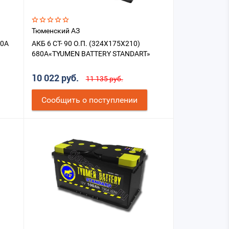
Тюменский АЗ
00A
АКБ 6 СТ- 90 О.П. (324X175X210)
680A«TYUMEN BATTERY STANDART»
10 022 руб.
11 135 руб.
Cообщить о поступлении