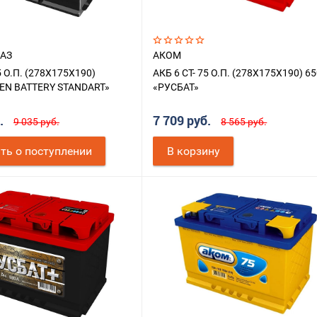
 АЗ
АКОМ
5 О.П. (278X175X190)
АКБ 6 СТ- 75 О.П. (278X175X190) 6
EN BATTERY STANDART»
«РУСБАТ»
б.
7 709 руб.
9 035 руб.
8 565 руб.
ть о поступлении
В корзину