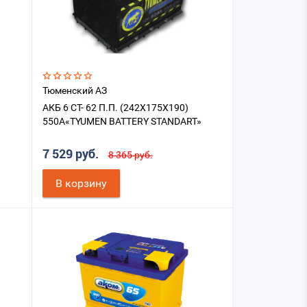
Тюменский АЗ
АКБ 6 СТ- 62 П.П. (242X175X190)
»
550A«TYUMEN BATTERY STANDART»
7 529 руб.
8 365 руб.
В корзину