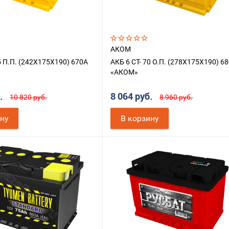
АКОМ
5 П.П. (242X175X190) 670A
АКБ 6 СТ- 70 О.П. (278X175X190) 6
«АКОМ»
б.
8 064 руб.
10 820 руб.
8 960 руб.
ину
В корзину