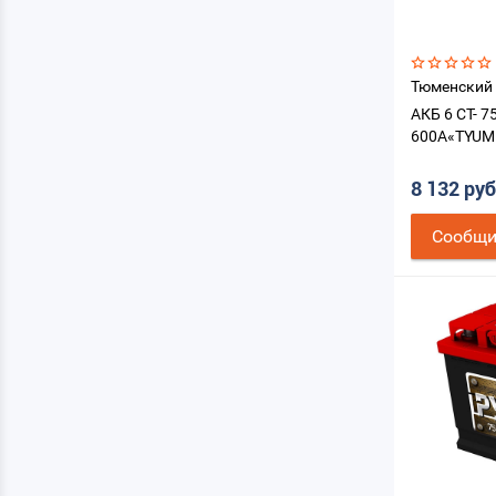
Тюменский
АКБ 6 СТ- 7
600A«TYUM
8 132 ру
Cообщи