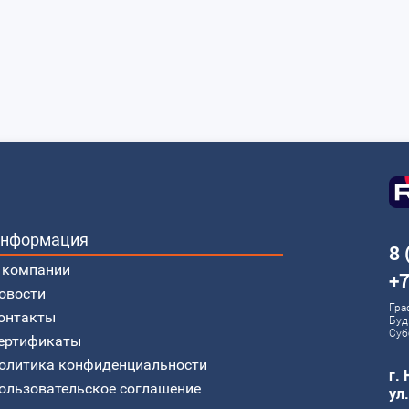
нформация
8 
 компании
+7
овости
Гра
онтакты
Буд
Суб
ертификаты
олитика конфиденциальности
г.
ользовательское соглашение
ул