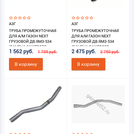
АЗГ
АЗГ
ТРУБА ПРОМЕЖУТОЧНАЯ
ТРУБА ПРОМЕЖУТОЧНАЯ
ДЛЯ А/М ГАЗОН NEXT
ДЛЯ А/М ГАЗОН NEXT
ГРУЗОВОЙ ДВ.ЯМЗ-534
ГРУЗОВОЙ ДВ.ЯМЗ-534
(ЗАМЕНА САЖЕВОГО
(ЗАМЕНА САЖЕВОГО
1 562 руб.
2 475 руб.
1 735 руб.
2 750 руб.
ФИЛЬТРА)
ФИЛЬТРА) НЕРЖ.
В корзину
В корзину