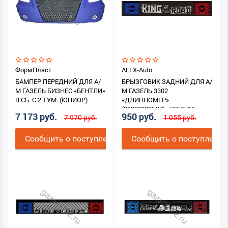
ФормПласт
ALEX-Auto
БАМПЕР ПЕРЕДНИЙ ДЛЯ А/
БРЫЗГОВИК ЗАДНИЙ ДЛЯ А/
М ГАЗЕЛЬ БИЗНЕС «БЕНТЛИ»
М ГАЗЕЛЬ 3302
В СБ. С 2 ТУМ. (ЮНИОР)
«ДЛИННОМЕР»
(2000*300ММ) «KING OF
7 173 руб.
950 руб.
7 970 руб.
1 055 руб.
ROAD»
Cообщить о поступлении
Cообщить о поступлении