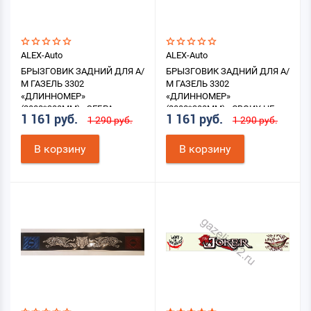
ALEX-Auto
ALEX-Auto
БРЫЗГОВИК ЗАДНИЙ ДЛЯ А/
БРЫЗГОВИК ЗАДНИЙ ДЛЯ А/
М ГАЗЕЛЬ 3302
М ГАЗЕЛЬ 3302
«ДЛИННОМЕР»
«ДЛИННОМЕР»
(2000*300ММ) «ЗЕБРА»
(2000*300ММ) «СВОИХ НЕ
1 161 руб.
1 161 руб.
1 290 руб.
1 290 руб.
БРОСАЕМ»
В корзину
В корзину