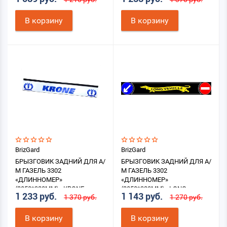
(БЕЛЫЙ НА СИНЕМ ФОНЕ)
В корзину
В корзину
BrizGard
BrizGard
БРЫЗГОВИК ЗАДНИЙ ДЛЯ А/
БРЫЗГОВИК ЗАДНИЙ ДЛЯ А/
М ГАЗЕЛЬ 3302
М ГАЗЕЛЬ 3302
«ДЛИННОМЕР»
«ДЛИННОМЕР»
(2050*320ММ) «KRONE»
(2050*320ММ) «LONG
1 233 руб.
1 143 руб.
1 370 руб.
1 270 руб.
(СИНИЙ НА БЕЛОМ ФОНЕ)
VEHICLE-ТАКСА»
В корзину
В корзину