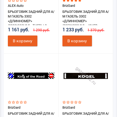
ALEX-Auto
BrizGard
БРЫЗГОВИК ЗАДНИЙ ДЛЯ А/
БРЫЗГОВИК ЗАДНИЙ ДЛЯ А/
М ГАЗЕЛЬ 3302
М ГАЗЕЛЬ 3302
«ДЛИННОМЕР»
«ДЛИННОМЕР»
(2000*300ММ) «ТИГРЫ С
(2050*320ММ) «JOKER»
1 161 руб.
1 233 руб.
1 290 руб.
1 370 руб.
ОГНЁМ»
В корзину
В корзину
BrizGard
BrizGard
БРЫЗГОВИК ЗАДНИЙ ДЛЯ А/
БРЫЗГОВИК ЗАДНИЙ ДЛЯ А/