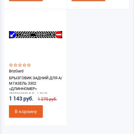
BrizGard
БРЫЗГОВИК ЗАДНИЙ ДЛЯ А/
М ГАЗЕЛЬ 3302
«ДЛИННОМЕР»
(2050*320ММ) «LONG
1 143 руб.
1 270 руб.
VEHICLE»
В корзину