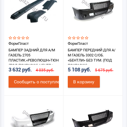
ФормПласт
ФормПласт
БАМПЕР ЗАДНИЙ ДЛЯ А/М
БАМПЕР ПЕРЕДНИЙ ДЛЯ А/
ГАЗЕЛЬ 2705
М ГАЗЕЛЬ 3302 С/ОБ.
ПЛАСТИК.«РЕВОЛЮШН»ТЮНИНГ
«БЕНТЛИ» БЕЗ ТУМ. (ПОД
(ПОД ПОКРАСКУ) ЦЕНТР.+
ПОКРАСКУ)
3 632 руб.
5 108 руб.
4 035 руб.
5 675 руб.
БОК. НАКЛ
Cообщить о поступлении
В корзину