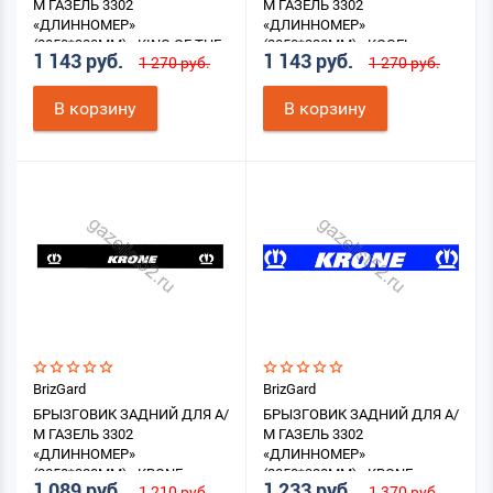
М ГАЗЕЛЬ 3302
М ГАЗЕЛЬ 3302
«ДЛИННОМЕР»
«ДЛИННОМЕР»
(2050*320ММ) «KING OF THE
(2050*320ММ) «KOGEL»
1 143 руб.
1 143 руб.
1 270 руб.
1 270 руб.
ROAD»
В корзину
В корзину
BrizGard
BrizGard
БРЫЗГОВИК ЗАДНИЙ ДЛЯ А/
БРЫЗГОВИК ЗАДНИЙ ДЛЯ А/
М ГАЗЕЛЬ 3302
М ГАЗЕЛЬ 3302
«ДЛИННОМЕР»
«ДЛИННОМЕР»
(2050*320ММ) «KRONE»
(2050*320ММ) «KRONE»
1 089 руб.
1 233 руб.
1 210 руб.
1 370 руб.