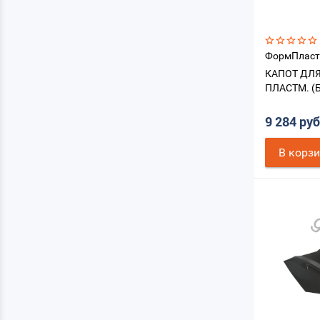
ФормПласт
КАПОТ ДЛЯ
ПЛАСТМ. (
9 284 ру
В корз