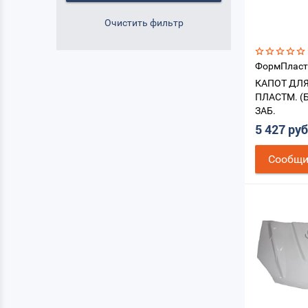
ФормПласт
КАПОТ ДЛЯ
ПЛАСТМ. (
ЗАБ.
5 427 ру
Cообщи