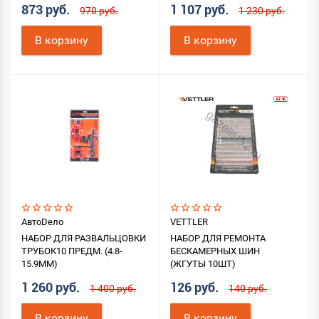
873 руб.
1 107 руб.
970 руб.
1 230 руб.
В корзину
В корзину
АвтоDело
VETTLER
НАБОР ДЛЯ РАЗВАЛЬЦОВКИ
НАБОР ДЛЯ РЕМОНТА
ТРУБОК10 ПРЕДМ. (4.8-
БЕСКАМЕРНЫХ ШИН
15.9ММ)
(ЖГУТЫ 10ШТ)
1 260 руб.
126 руб.
1 400 руб.
140 руб.
В корзину
В корзину