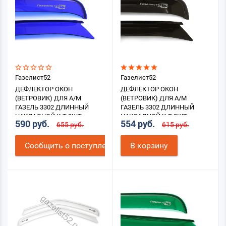
Газелист52
Газелист52
ДЕФЛЕКТОР ОКОН
ДЕФЛЕКТОР ОКОН
(ВЕТРОВИК) ДЛЯ А/М
(ВЕТРОВИК) ДЛЯ А/М
ГАЗЕЛЬ 3302 ДЛИННЫЙ
ГАЗЕЛЬ 3302 ДЛИННЫЙ
НАКЛАДНОЙ К-Т 2ШТ.
НАКЛАДНОЙ К-Т 2ШТ.
590 руб.
554 руб.
655 руб.
615 руб.
(СИНИЙ)
(ЧЕРНЫЙ)
Cообщить о поступлении
В корзину