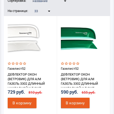
Сортировка:
название
На странице:
33
Газелист52
Газелист52
ДЕФЛЕКТОР ОКОН
ДЕФЛЕКТОР ОКОН
(ВЕТРОВИК) ДЛЯ А/М
(ВЕТРОВИК) ДЛЯ А/М
ГАЗЕЛЬ 3302 ДЛИННЫЙ
ГАЗЕЛЬ 3302 ДЛИННЫЙ
НАКЛАДНОЙ К-Т 2ШТ.
НАКЛАДНОЙ К-Т 2ШТ.
729 руб.
590 руб.
810 руб.
655 руб.
(БЕЛЫЙ)
(ЗЕЛЕНЫЙ)
В корзину
В корзину