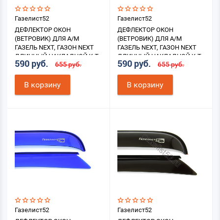
Газелист52
Газелист52
ДЕФЛЕКТОР ОКОН
ДЕФЛЕКТОР ОКОН
(ВЕТРОВИК) ДЛЯ А/М
(ВЕТРОВИК) ДЛЯ А/М
ГАЗЕЛЬ NEXT, ГАЗОН NEXT
ГАЗЕЛЬ NEXT, ГАЗОН NEXT
ДЛИННЫЙ НАКЛАДНОЙ К-Т
ДЛИННЫЙ НАКЛАДНОЙ К-Т
590 руб.
590 руб.
655 руб.
655 руб.
2ШТ. (КРАСНЫЙ)
2ШТ. (ПРОЗРАЧНЫЙ)
В корзину
В корзину
Газелист52
Газелист52