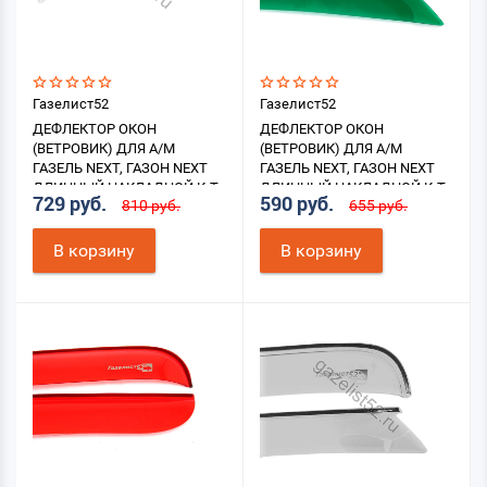
Газелист52
Газелист52
ДЕФЛЕКТОР ОКОН
ДЕФЛЕКТОР ОКОН
(ВЕТРОВИК) ДЛЯ А/М
(ВЕТРОВИК) ДЛЯ А/М
ГАЗЕЛЬ NEXT, ГАЗОН NEXT
ГАЗЕЛЬ NEXT, ГАЗОН NEXT
ДЛИННЫЙ НАКЛАДНОЙ К-Т
ДЛИННЫЙ НАКЛАДНОЙ К-Т
729 руб.
590 руб.
810 руб.
655 руб.
2ШТ. (БЕЛЫЙ)
2ШТ. (ЗЕЛЕНЫЙ)
В корзину
В корзину