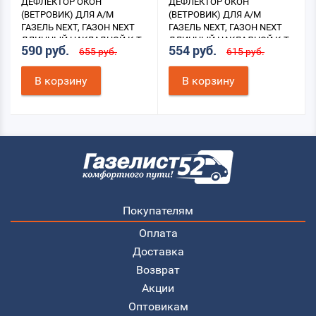
ДЕФЛЕКТОР ОКОН
ДЕФЛЕКТОР ОКОН
(ВЕТРОВИК) ДЛЯ А/М
(ВЕТРОВИК) ДЛЯ А/М
ГАЗЕЛЬ NEXT, ГАЗОН NEXT
ГАЗЕЛЬ NEXT, ГАЗОН NEXT
ДЛИННЫЙ НАКЛАДНОЙ К-Т
ДЛИННЫЙ НАКЛАДНОЙ К-Т
590 руб.
554 руб.
655 руб.
615 руб.
2ШТ. (СИНИЙ)
2ШТ. (ЧЕРНЫЙ)
В корзину
В корзину
Покупателям
Оплата
Доставка
Возврат
Акции
Оптовикам