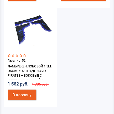
Газелист52
ЛАМБРЕКЕН ЛОБОВОЙ 1.5М.
ЭКОКОЖА С НАДПИСЬЮ
PIRATES + БОКОВЫЕ С
РИСУНКОМ (ЧЕРНЫЙ +
1 562 руб.
1 735 руб.
СИНЯЯ БАХРОМА)
В корзину