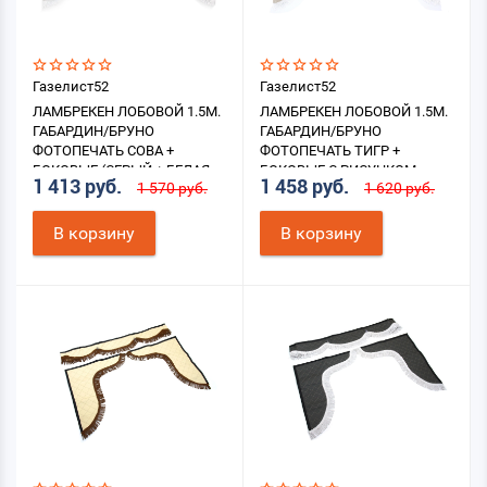
Газелист52
Газелист52
ЛАМБРЕКЕН ЛОБОВОЙ 1.5М.
ЛАМБРЕКЕН ЛОБОВОЙ 1.5М.
ГАБАРДИН/БРУНО
ГАБАРДИН/БРУНО
ФОТОПЕЧАТЬ СОВА +
ФОТОПЕЧАТЬ ТИГР +
БОКОВЫЕ (СЕРЫЙ + БЕЛАЯ
БОКОВЫЕ С РИСУНКОМ
1 413 руб.
1 458 руб.
1 570 руб.
1 620 руб.
БАХРОМА)
(СЕРЫЙ + БЕЛАЯ БАХРОМА)
В корзину
В корзину