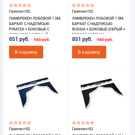
Газелист52
Газелист52
ЛАМБРЕКЕН ЛОБОВОЙ 1.5М.
ЛАМБРЕКЕН ЛОБОВОЙ 1.5М.
БАРХАТ С НАДПИСЬЮ
БАРХАТ С НАДПИСЬЮ
PIRATES + БОКОВЫЕ С
RUSSIA + БОКОВЫЕ (СЕРЫЙ +
РИСУНКОМ (ЧЕРНЫЙ +
БЕЛАЯ БАХРОМА)
851 руб.
851 руб.
945 руб.
945 руб.
БЕЛАЯ БАХРОМА)
В корзину
В корзину
Газелист52
Газелист52