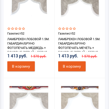
Газелист52
Газелист52
ЛАМБРЕКЕН ЛОБОВОЙ 1.5М.
ЛАМБРЕКЕН ЛОБОВОЙ 1.5М.
ГАБАРДИН/БРУНО
ГАБАРДИН/БРУНО
ФОТОПЕЧАТЬ МЕДВЕДЬ +
ФОТОПЕЧАТЬ МЕЧЕТЬ +
БОКОВЫЕ (СЕРЫЙ + БЕЛАЯ
БОКОВЫЕ (СЕРЫЙ + БЕЛАЯ
1 413 руб.
1 413 руб.
1 570 руб.
1 570 руб.
БАХРОМА)
БАХРОМА)
В корзину
В корзину