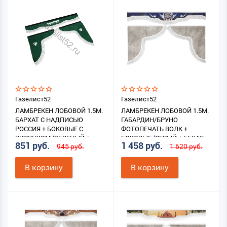
Газелист52
Газелист52
ЛАМБРЕКЕН ЛОБОВОЙ 1.5М.
ЛАМБРЕКЕН ЛОБОВОЙ 1.5М.
БАРХАТ С НАДПИСЬЮ
ГАБАРДИН/БРУНО
РОССИЯ + БОКОВЫЕ С
ФОТОПЕЧАТЬ ВОЛК +
РИСУНКОМ (ЗЕЛЕНЫЙ +
БОКОВЫЕ (СЕРЫЙ + БЕЛАЯ
851 руб.
1 458 руб.
945 руб.
1 620 руб.
БЕЛАЯ БАХРОМА)
БАХРОМА)
В корзину
В корзину