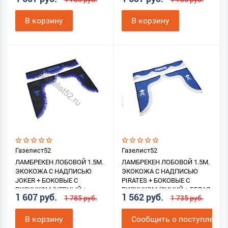
БАХРОМА)
КРАСНАЯ БАХРОМА)
В корзину
В корзину
Газелист52
Газелист52
ЛАМБРЕКЕН ЛОБОВОЙ 1.5М.
ЛАМБРЕКЕН ЛОБОВОЙ 1.5М.
ЭКОКОЖА С НАДПИСЬЮ
ЭКОКОЖА С НАДПИСЬЮ
JOKER + БОКОВЫЕ С
PIRATES + БОКОВЫЕ С
РИСУНКОМ (ЧЕРНЫЙ +
РИСУНКОМ (СИНИЙ + БЕЛАЯ
1 607 руб.
1 562 руб.
1 785 руб.
1 735 руб.
СИНЯЯ БАХРОМА)
БАХРОМА)
В корзину
Cообщить о поступлении