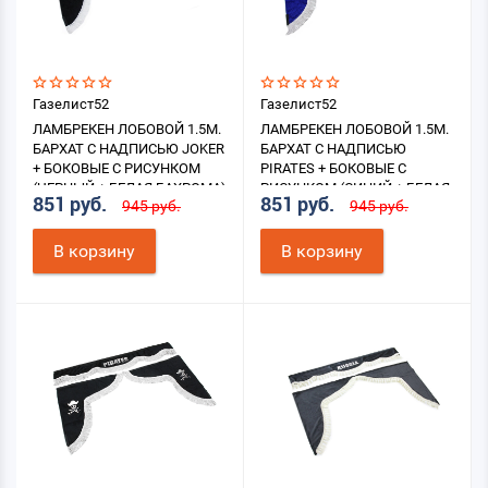
Газелист52
Газелист52
ЛАМБРЕКЕН ЛОБОВОЙ 1.5М.
ЛАМБРЕКЕН ЛОБОВОЙ 1.5М.
БАРХАТ С НАДПИСЬЮ JOKER
БАРХАТ С НАДПИСЬЮ
+ БОКОВЫЕ С РИСУНКОМ
PIRATES + БОКОВЫЕ С
(ЧЕРНЫЙ + БЕЛАЯ БАХРОМА)
РИСУНКОМ (СИНИЙ + БЕЛАЯ
851 руб.
851 руб.
945 руб.
945 руб.
БАХРОМА)
В корзину
В корзину