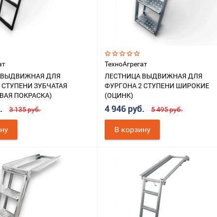
ат
ТехноАгрегат
 ВЫДВИЖНАЯ ДЛЯ
ЛЕСТНИЦА ВЫДВИЖНАЯ ДЛЯ
 СТУПЕНИ ЗУБЧАТАЯ
ФУРГОНА 2 СТУПЕНИ ШИРОКИЕ
ВАЯ ПОКРАСКА)
(ОЦИНК)
Й
б.
4 946 руб.
3 135 руб.
5 495 руб.
ину
В корзину