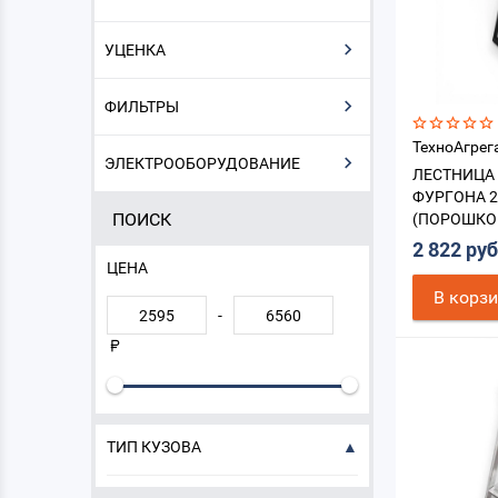
УЦЕНКА
ФИЛЬТРЫ
ТехноАгрег
ЭЛЕКТРООБОРУДОВАНИЕ
ЛЕСТНИЦА
ФУРГОНА 2
ПОИСК
(ПОРОШКО
ЦВ.ЧЕРНЫ
2 822 ру
ЦЕНА
В корз
-
ТИП КУЗОВА