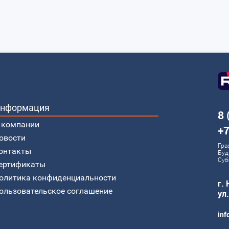
нформация
8 
 компании
+7
овости
Гра
онтакты
Буд
Суб
ертификаты
олитика конфиденциальности
г.
ользовательское соглашение
ул
inf