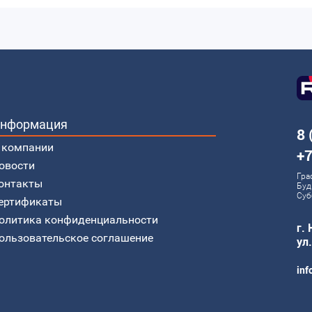
нформация
8 
 компании
+7
овости
Гра
онтакты
Буд
Суб
ертификаты
олитика конфиденциальности
г.
ользовательское соглашение
ул
inf