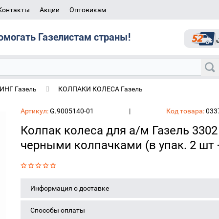
Контакты
Акции
Оптовикам
омогать Газелистам страны!
НГ Газель
КОЛПАКИ КОЛЕСА Газель
под гайки и черными колпачками (в упак. 2 шт +12 шт)
Артикул:
G.9005140-01
|
Код товара:
033
Колпак колеса для а/м Газель 3302
черными колпачками (в упак. 2 шт 
Информация о доставке
Способы оплаты