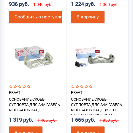
936 руб.
1 224 руб.
1 040 руб.
1 360 руб.
Cообщить о поступлении
В корзину
PRAVT
PRAVT
ОСНОВАНИЕ СКОБЫ
ОСНОВАНИЕ СКОБЫ
СУППОРТА ДЛЯ А/М ГАЗЕЛЬ
СУППОРТА ДЛЯ А/М ГАЗЕЛЬ
NEXT «4.6Т» ЗАДН.
NEXT «4.6Т» ЗАДН. (К-Т С
ПАЛЬЦАМИ СУППОРТА +
1 319 руб.
1 665 руб.
1 465 руб.
1 850 руб.
ПЫЛЬНИКИ)
В корзину
В корзину