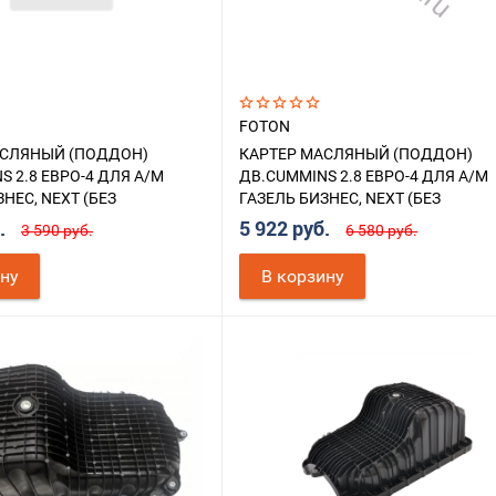
FOTON
АСЛЯНЫЙ (ПОДДОН)
КАРТЕР МАСЛЯНЫЙ (ПОДДОН)
S 2.8 ЕВРО-4 ДЛЯ А/М
ДВ.CUMMINS 2.8 ЕВРО-4 ДЛЯ А/М
НЕС, NEXT (БЕЗ
ГАЗЕЛЬ БИЗНЕС, NEXT (БЕЗ
)
ОТВЕРСТИЯ)
б.
5 922 руб.
3 590 руб.
6 580 руб.
ину
В корзину