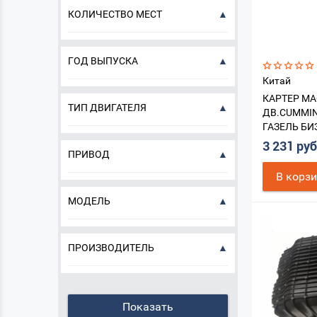
КОЛИЧЕСТВО МЕСТ
ГОД ВЫПУСКА
Китай
КАРТЕР М
ТИП ДВИГАТЕЛЯ
ДВ.CUMMIN
ГАЗЕЛЬ БИЗ
ОТВЕРСТИЯ
3 231 ру
ПРИВОД
В корз
МОДЕЛЬ
ПРОИЗВОДИТЕЛЬ