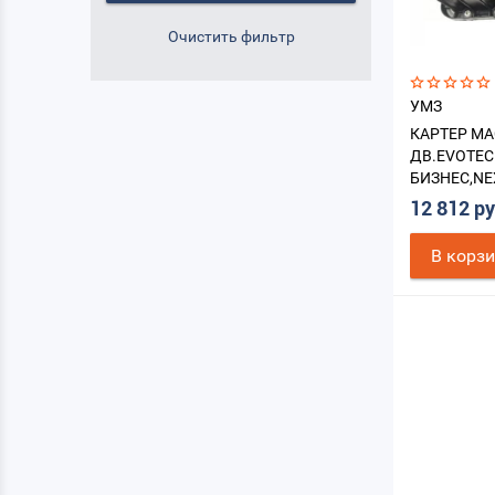
УМЗ
КАРТЕР М
ДВ.EVOTEC
БИЗНЕС,NE
12 812 р
В корз