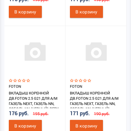
ВЕРХ.
НИЖН.
В корзину
В корзину
FOTON
FOTON
ВКЛАДЫШ КОРЕННОЙ
ВКЛАДЫШ КОРЕННОЙ
ДВ.FOTON 2.5 G21 ДЛЯ А/М
ДВ.FOTON 2.5 G21 ДЛЯ А/М
ГАЗЕЛЬ NEXT, ГАЗЕЛЬ NN,
ГАЗЕЛЬ NEXT, ГАЗЕЛЬ NN,
СОБОЛЬ NN (ЧЕРНЫЙ) ВЕРХ.
СОБОЛЬ NN (ЧЕРНЫЙ)
176 руб.
171 руб.
195 руб.
190 руб.
НИЖН.
В корзину
В корзину