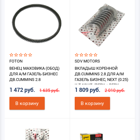
FOTON
SDV MOTORS
ВЕНЕЦ МАХОВИКА (ОБОД)
ВКЛАДЫШ КОРЕННОЙ
ДЛЯ А/М ГАЗЕЛЬ БИЗНЕС
ДВ.CUMMINS 2.8 ДЛЯ А/М
ДВ.CUMMINS 2.8
ГАЗЕЛЬ БИЗНЕС, NEXT (0.25)
К-Т 10ШТ. (ВЕРХ.+ ВЕРХ.
1 472 руб.
1 809 руб.
1 635 руб.
2 010 руб.
УПОРНЫЙ + НИЖН.)
В корзину
В корзину