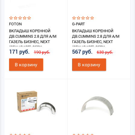
FOTON
G-PART
ВКЛАДЫШ КОРЕННОЙ
ВКЛАДЫШ КОРЕННОЙ
ДВ.CUMMINS 2.8 ДЛЯ А/М
ДВ.CUMMINS 2.8 ДЛЯ А/М
ГАЗЕЛЬ БИЗНЕС, NEXT
ГАЗЕЛЬ БИЗНЕС, NEXT
(СТАНДАРТ) ВЕРХ.
(СТАНДАРТ) ВЕРХ.
171 руб.
567 руб.
190 руб.
630 руб.
(УПОРНЫЙ)
В корзину
В корзину