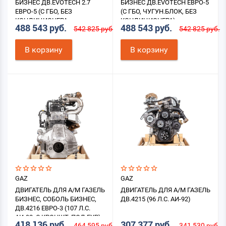
БИЗНЕС ДВ.EVOTECH 2.7
БИЗНЕС ДВ.EVOTECH ЕВРО-5
ЕВРО-5 (С ГБО, БЕЗ
(С ГБО, ЧУГУН.БЛОК, БЕЗ
КОНДИЦИОНЕРА,
КОНДИЦИОНЕРА)
488 543 руб.
488 543 руб.
542 825 руб.
542 825 руб.
ЧУГУННЫЙ БЛОК)
В корзину
В корзину
GAZ
GAZ
ДВИГАТЕЛЬ ДЛЯ А/М ГАЗЕЛЬ
ДВИГАТЕЛЬ ДЛЯ А/М ГАЗЕЛЬ
БИЗНЕС, СОБОЛЬ БИЗНЕС,
ДВ.4215 (96 Л.С. АИ-92)
ДВ.4216 ЕВРО-3 (107 Л.С.
АИ-92, С КРОНШТ. ПОД ГУР)
418 136 руб.
307 377 руб.
464 595 руб.
341 530 руб.