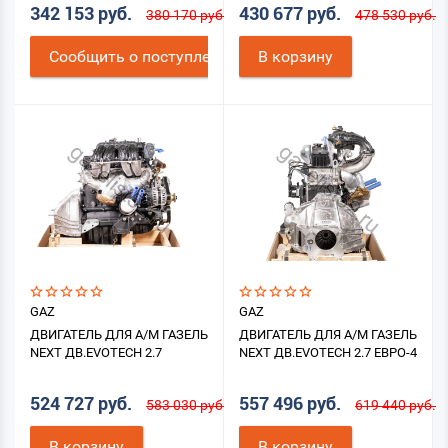
342 153 руб.
430 677 руб.
380 170 руб.
478 530 руб.
КОМПРЕССОРА)
Cообщить о поступлении
В корзину
GAZ
GAZ
ДВИГАТЕЛЬ ДЛЯ А/М ГАЗЕЛЬ
ДВИГАТЕЛЬ ДЛЯ А/М ГАЗЕЛЬ
NEXT ДВ.EVOTECH 2.7
NEXT ДВ.EVOTECH 2.7 ЕВРО-4
524 727 руб.
557 496 руб.
583 030 руб.
619 440 руб.
В корзину
В корзину