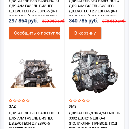
ДВИГАТЕЛЬ БЕЗ НАВЕСНОГО
ДВИГАТЕЛЬ БЕЗ НАВЕСНОГО
ДЛЯ А/М ГАЗЕЛЬ БИЗНЕС
ДЛЯ А/М ГАЗЕЛЬ БИЗНЕС
ДВ.EVOTECH 2.7 ЕВРО-5 (К-Т
ДВ.EVOTECH 2.7 ЕВРО-5 (К-Т
ЗАПЧАСТЕЙ, КАРТЕР Ф-116)
ЗАПЧАСТЕЙ, КАРТЕР Ф-132)
297 864 руб.
340 785 руб.
330 960 руб.
378 650 руб.
ГБО
ГБО
Cообщить о поступлении
В корзину
GAZ
УМЗ
ДВИГАТЕЛЬ БЕЗ НАВЕСНОГО
ДВИГАТЕЛЬ ДЛЯ А/М ГАЗЕЛЬ
ДЛЯ А/М ГАЗЕЛЬ БИЗНЕС
3302 ДВ.4216 ЕВРО-4
ДВ.EVOTECH 2.7 ЕВРО-5
(ПОЛИКЛИН. ПРИВОД, ПОД
(КАРТЕР Ф-116)
ГУР, ЧУГУН.БЛОК, БЕЗ