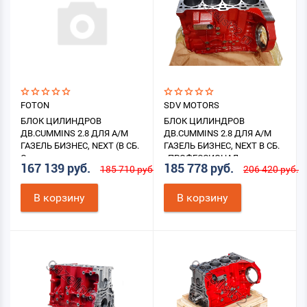
FOTON
SDV MOTORS
БЛОК ЦИЛИНДРОВ
БЛОК ЦИЛИНДРОВ
ДВ.CUMMINS 2.8 ДЛЯ А/М
ДВ.CUMMINS 2.8 ДЛЯ А/М
ГАЗЕЛЬ БИЗНЕС, NEXT (В СБ.
ГАЗЕЛЬ БИЗНЕС, NEXT В СБ.
С
«ПРОФЕССИОНАЛ»
167 139 руб.
185 778 руб.
185 710 руб.
206 420 руб.
КОЛЕНВАЛОМ+ШАТУНАМИ+ПОРШНЯМИ+ВКЛАДЫШАМИ)
В корзину
В корзину