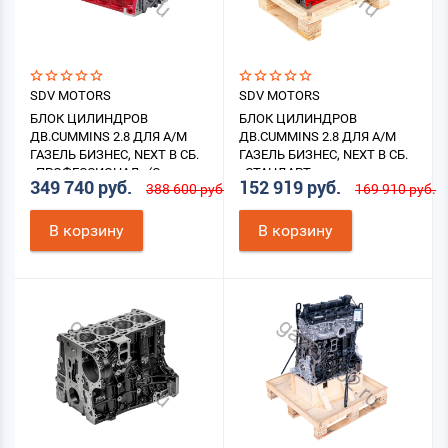
SDV MOTORS
SDV MOTORS
БЛОК ЦИЛИНДРОВ
БЛОК ЦИЛИНДРОВ
ДВ.CUMMINS 2.8 ДЛЯ А/М
ДВ.CUMMINS 2.8 ДЛЯ А/М
ГАЗЕЛЬ БИЗНЕС, NEXT В СБ.
ГАЗЕЛЬ БИЗНЕС, NEXT В СБ.
«ПРОФЕССИОНАЛ» (С
«СТАНДАРТ»
349 740 руб.
152 919 руб.
388 600 руб.
169 910 руб.
ГОЛОВКОЙ БЛОКА)
В корзину
В корзину