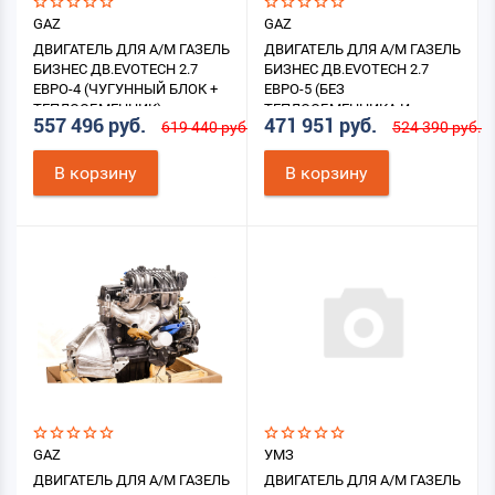
GAZ
GAZ
ДВИГАТЕЛЬ ДЛЯ А/М ГАЗЕЛЬ
ДВИГАТЕЛЬ ДЛЯ А/М ГАЗЕЛЬ
БИЗНЕС ДВ.EVOTECH 2.7
БИЗНЕС ДВ.EVOTECH 2.7
ЕВРО-4 (ЧУГУННЫЙ БЛОК +
ЕВРО-5 (БЕЗ
ТЕПЛООБМЕННИК)
ТЕПЛООБМЕННИКА И
557 496 руб.
471 951 руб.
619 440 руб.
524 390 руб.
КОМПРЕССОРА, ЧУГУННЫЙ
БЛОК
В корзину
В корзину
GAZ
УМЗ
ДВИГАТЕЛЬ ДЛЯ А/М ГАЗЕЛЬ
ДВИГАТЕЛЬ ДЛЯ А/М ГАЗЕЛЬ