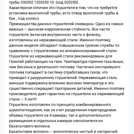
трубы 330202 1203250 10. (код 020250).
Характерное отличие это глушителя в том, что не требуется
установка выхлопной трубы, есть отвод выхлопной трубы в
бок , под колесо.
Преимущества данных глушителей очевидны. Одно из самых
важных — высокая коррозионная стойкость. Все части
глушителя, включая внутреннюю часть и фланец,
изготовлены из нержавеющей стали. Именно поэтому,
данные модели обладают повышенным сроком службы по
сравнению с глушителями из алюминизированной стали.
Глушители из нержавеющей стали рекомендованы для
Газелей работающих на газе. Температура горения газа выше,
чем бензина и дизельного топлива. Частички несгоревшего
топлива попадают в систему отработавших газов, что
приводит к разрушению глушителей. Нержавеющая сталь
меньше подвержена влиянию высоких температур и это
существенно сокращает прогорание деталей. Именно поэтому
производитель дает гарантию на глушители из нержавеющей
стали — 5 лет!!!
Глушитель изготовлен по принципу комбинированного
шумопоглощения, как за счет разделения перегородками
объема глушителя на 4 камеры, так и дополнительного
размещения в отдельных камерах наполнителя из
базальтового волокна.
Базальтовое волокно – экологически чистый и негорючий